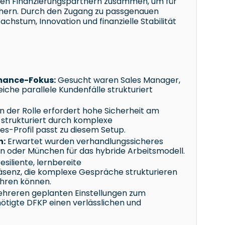
rten Finanzierungspartnern zusammen, um für
chern. Durch den Zugang zu passgenauen
hstum, Innovation und finanzielle Stabilität
mance-Fokus:
Gesucht waren Sales Manager,
iche parallele Kundenfälle strukturiert
in der Rolle erfordert hohe Sicherheit am
 strukturiert durch komplexe
es-Profil passt zu diesem Setup.
n:
Erwartet wurden verhandlungssicheres
in oder München für das hybride Arbeitsmodell.
siliente, lernbereite
räsenz, die komplexe Gespräche strukturieren
ühren können.
hreren geplanten Einstellungen zum
ötigte DFKP einen verlässlichen und