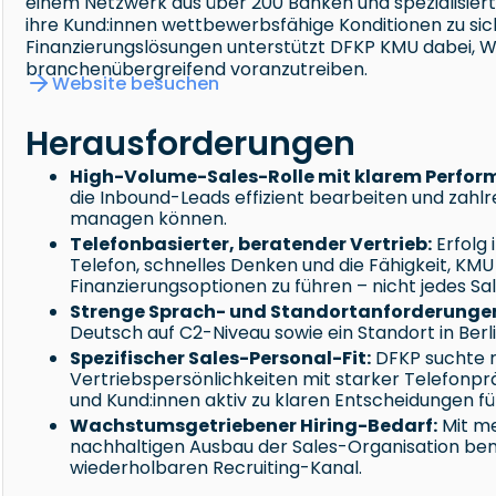
einem Netzwerk aus über 200 Banken und spezialisie
ihre Kund:innen wettbewerbsfähige Konditionen zu si
Finanzierungslösungen unterstützt DFKP KMU dabei, Wac
branchenübergreifend voranzutreiben.
Website besuchen
Herausforderungen
High-Volume-Sales-Rolle mit klarem Perfor
die Inbound-Leads effizient bearbeiten und zahlre
managen können.
Telefonbasierter, beratender Vertrieb:
Erfolg 
Telefon, schnelles Denken und die Fähigkeit, KMU
Finanzierungsoptionen zu führen – nicht jedes Sal
Strenge Sprach- und Standortanforderunge
Deutsch auf C2-Niveau sowie ein Standort in Berl
Spezifischer Sales-Personal-Fit:
DFKP suchte re
Vertriebspersönlichkeiten mit starker Telefonp
und Kund:innen aktiv zu klaren Entscheidungen f
Wachstumsgetriebener Hiring-Bedarf:
Mit me
nachhaltigen Ausbau der Sales-Organisation ben
wiederholbaren Recruiting-Kanal.