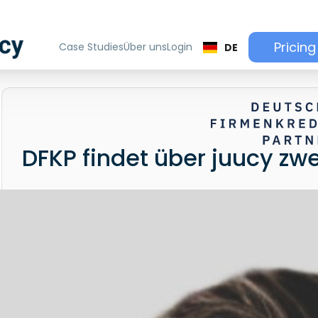
Pricing
Case Studies
Über uns
Login
DE
DFKP findet über juucy zw