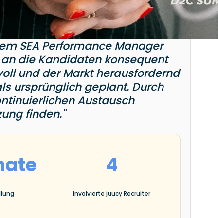
inem SEA Performance Manager
n an die Kandidaten konsequent
voll und der Markt herausfordernd
als ursprünglich geplant. Durch
tinuierlichen Austausch
zung finden."
nate
4
llung
Involvierte juucy Recruiter