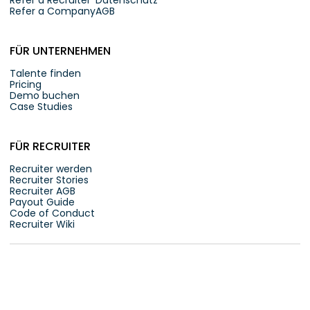
Refer a Recruiter
Datenschutz
Refer a Company
AGB
FÜR UNTERNEHMEN
Talente finden
Pricing
Demo buchen
Case Studies
FÜR RECRUITER
Recruiter werden
Recruiter Stories
Recruiter AGB
Payout Guide
Code of Conduct
Recruiter Wiki
© JUUCY SOFTWARE GMBH 2026