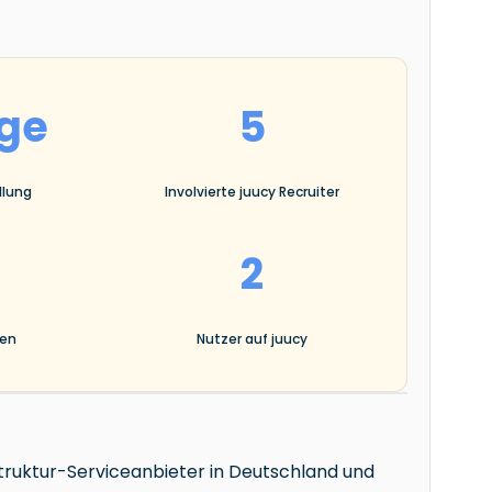
n
age
5
llung
Involvierte juucy Recruiter
2
gen
Nutzer auf juucy
truktur-Serviceanbieter in Deutschland und